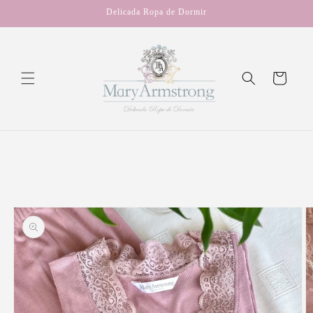
Ir
Delicada Ropa de Dormir
directamente
al contenido
Carrito
Ir
directamente
a la
información
del producto