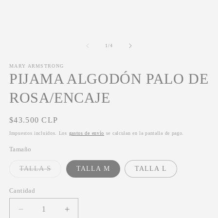
multimedia
m
1
2
en
e
una
u
ventana
v
modal
m
de
1
/
4
MARY ARMSTRONG
PIJAMA ALGODÓN PALO DE
ROSA/ENCAJE
Precio
$43.500 CLP
habitual
Impuestos incluidos. Los
gastos de envío
se calculan en la pantalla de pago.
Tamaño
Variante
TALLA S
TALLA M
TALLA L
agotada
o
no
Cantidad
disponible
Reducir
Aumentar