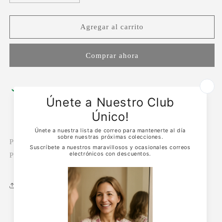
cantidad
cantidad
para
para
PIJAMA
PIJAMA
Agregar al carrito
ALGODÓN
ALGODÓN
PALO
PALO
Comprar ahora
DE
DE
ROSA/ENCAJE
ROSA/ENCAJE
Retiro disponible en
Mary Armstrong
Normalmente está listo en 24 horas
Ver información de la tienda
Pijama 100% algodón acanalado en rosa y encaje crema.
Pijama súper cómodo y calentito.
Share